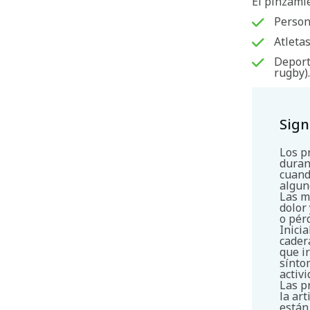
El pinzami
Person
Atleta
Deport
rugby)
Sign
Los p
duran
cuand
algun
Las m
dolor
o pér
Inici
cader
que i
sínto
activ
Las p
la art
están