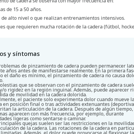
ento de cadera se observa con mayor frecuencia en:
as de 15 a 50 años.
s de alto nivel o que realizan entrenamientos intensivos.
es que requieren mucha rotación de la cadera (fútbol, hockey
.
os y síntomas
roblemas de pinzamiento de cadera pueden permanecer lat
te años antes de manifestarse realmente. En la primera fas
o el daño es mínimo, el pinzamiento de cadera no causa dol
Buscar
o.
olestias que se observan con el pinzamiento de cadera suel
 y/o rigidez en la región inguinal. Además, puede aparecer r
dida de movilidad en la cadera dolorida.
almente, el paciente solo experimenta dolor cuando mueve l
a en posición final o tras actividades extenuantes (deportiva
rritan la articulación de la cadera. Después de algún tiempo,
mas aparecen con más frecuencia, por ejemplo, durante
idades ligeras como sentarse o caminar.
rincipales quejas suelen ser las restricciones en la movilida
iculación de la cadera. Las rotaciones de la cadera en particu
 limitadas. Además, el dolor puede provocarse al flexionar la