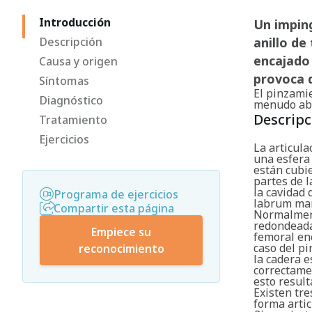
Introducción
Un imping
Descripción
anillo de
encajado 
Causa y origen
provoca d
Síntomas
El pinzami
Diagnóstico
menudo ab
Descripc
Tratamiento
Ejercicios
La articula
una esfera 
están cubi
partes de l
la cavidad 
Programa de ejercicios
labrum man
Compartir esta página
Normalment
redondeada
Empiece su
femoral enc
caso del pi
reconocimiento
la cadera e
correctamen
esto result
Existen tre
forma artic