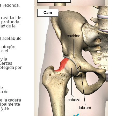
te redonda,
a cavidad de
 profunda.
ad de la
l acetábulo
a ningún
 o el
y la
fuerzas
rotegida por
de
ra de
e la cadera
cipalmente
 y se