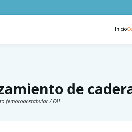
Inicio
C
zamiento de cader
to femoroacetabular / FAI