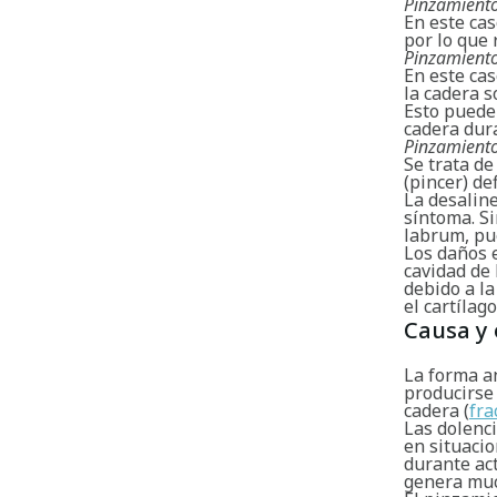
Pinzamiento
En este cas
por lo que 
Pinzamiento 
En este cas
la cadera 
Esto puede 
cadera dur
Pinzamient
Se trata d
(pincer) d
La desaline
síntoma. Si
labrum, pu
Los daños e
cavidad de 
debido a la
el cartílag
Causa y 
La forma a
producirse 
cadera (
fra
Las dolenc
en situaci
durante act
genera muc