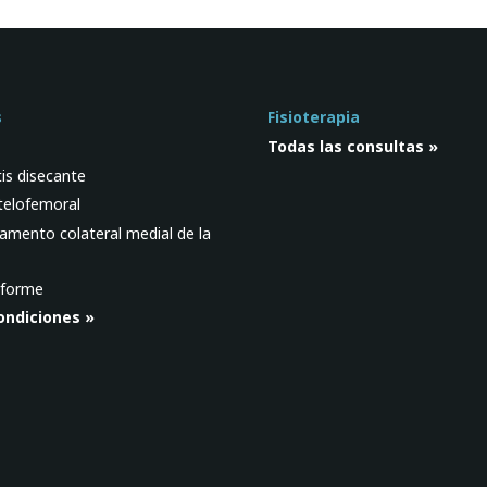
s
Fisioterapia
Todas las consultas »
is disecante
telofemoral
gamento colateral medial de la
iforme
ondiciones »