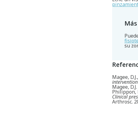
pinzamient
Más
Puede
fisio
su zo
Referenc
Magee, D.J.
intervention
Magee, D.J.
Philippon, 
Clinical pr
Arthrosc. 