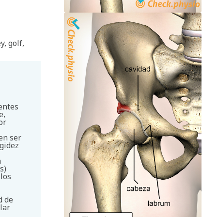
, golf,
entes
e,
or
en ser
igidez
a
s)
 los
d de
lar