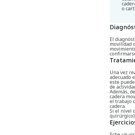
cader
o car
Diagnós
El diagnóst
movilidad 
movimiento
confirmars
Tratami
Una vez re
adecuado en
este puede 
de activida
Además, de
cadera movi
el trabajo
cadera.
Si el nivel
quirúrgico)
Ejercicio
Eche un vis