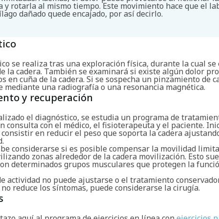
a y rotarla al mismo tiempo. Este movimiento hace que el l
tílago dañado quede encajado, por así decirlo.
tico
ico se realiza tras una exploración física, durante la cual se
de la cadera. También se examinará si existe algún dolor pr
s en cuña de la cadera. Si se sospecha un pinzamiento de c
e mediante una radiografía o una resonancia magnética.
ento y recuperación
alizado el diagnóstico, se estudia un programa de tratamien
 consulta con el médico, el fisioterapeuta y el paciente. Ini
consistir en reducir el peso que soporta la cadera ajustando
d.
be considerarse si es posible compensar la movilidad limita
lizando zonas alrededor de la cadera movilización. Esto suel
 con determinados grupos musculares que protegen la funció
 de actividad no puede ajustarse o el tratamiento conservado
 no reduce los síntomas, puede considerarse la cirugía.
s
tazo aquí al programa de ejercicios en línea con
ejercicios p