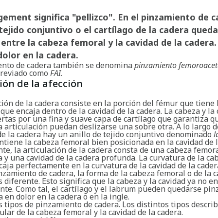
ement significa "pellizco". En el pinzamiento de c
 tejido conjuntivo o el cartílago de la cadera queda
entre la cabeza femoral y la cavidad de la cadera.
olor en la cadera.
ento de cadera también se denomina
pinzamiento femoroacet
reviado como
FAI
.
ión de la afección
ción de la cadera consiste en la porción del fémur que tiene
que encaja dentro de la cavidad de la cadera. La cabeza y la
ertas por una fina y suave capa de cartílago que garantiza 
a articulación puedan deslizarse una sobre otra. A lo largo 
de la cadera hay un anillo de tejido conjuntivo denominado
l
tiene la cabeza femoral bien posicionada en la cavidad de l
e, la articulación de la cadera consta de una cabeza femor
 y una cavidad de la cadera profunda. La curvatura de la ca
aja perfectamente en la curvatura de la cavidad de la cadera
nzamiento de cadera, la forma de la cabeza femoral o de la 
s diferente. Esto significa que la cabeza y la cavidad ya no e
te. Como tal, el cartílago y el labrum pueden quedarse pin
a en dolor en la cadera o en la ingle.
s tipos de pinzamiento de cadera. Los distintos tipos descri
ular de la cabeza femoral y la cavidad de la cadera.