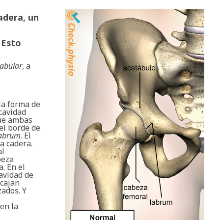
adera, un
 Esto
abular
, a
 la forma de
 cavidad
que ambas
del borde de
abrum
. El
a cadera.
al
beza
. En el
cavidad de
ncajan
zados. Y
ben la