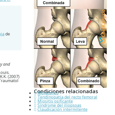
pia
de
gy and
Louis.
K.K. (2007)
Traumatol
Condiciones relacionadas
Moratones
Tendinopatía del recto femoral
Miositis osificante
Síndrome del iliopsoas
Claudicación intermitente