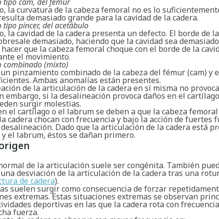
 tipo cam, del fémur
o, la curvatura de la cabeza femoral no es lo suficientemen
resulta demasiado grande para la cavidad de la cadera.
tipo pincer, del acetábulo
o, la cavidad de la cadera presenta un defecto. El borde de l
sobresale demasiado, haciendo que la cavidad sea demasiado
hacer que la cabeza femoral choque con el borde de la cavid
ante el movimiento.
o combinado (mixto)
e un pinzamiento combinado de la cabeza del fémur (cam) y e
eficientes. Ambas anomalías están presentes.
ación de la articulación de la cadera en sí misma no provoc
n embargo, si la desalineación provoca daños en el cartílago
eden surgir molestias.
n el cartílago o el labrum se deben a que la cabeza femoral 
la cadera chocan con frecuencia y bajo la acción de fuertes 
 desalineación. Dado que la articulación de la cadera está p
o y el labrum, éstos se dañan primero.
origen
normal de la articulación suele ser congénita. También pue
una desviación de la articulación de la cadera tras una rotu
ctura de cadera
).
ias suelen surgir como consecuencia de forzar repetidament
ones extremas. Estas situaciones extremas se observan prin
ividades deportivas en las que la cadera rota con frecuencia
ha fuerza.