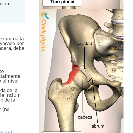
abrum
 examina la
ovocado por
adera, debe
to
cialmente,
 el nivel
da de la
e incluir
n de la
r (no
ara el