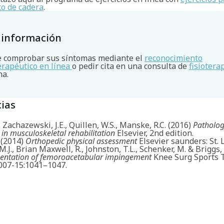
o de cadera
.
 información
 comprobar sus síntomas mediante el
reconocimiento
terapéutico en línea
o pedir cita en una consulta de
fisiotera
na.
ias
, Zachazewski, J.E., Quillen, W.S., Manske, R.C. (2016)
Patholo
 in musculoskeletal rehabilitation
Elsevier, 2nd edition.
 (2014)
Orthopedic physical assessment
Elsevier saunders: St. 
M.J., Brian Maxwell, R., Johnston, T.L., Schenker, M. & Briggs, 
esentation of femoroacetabular impingement
Knee Surg Sports 
2007-15:1041–1047.