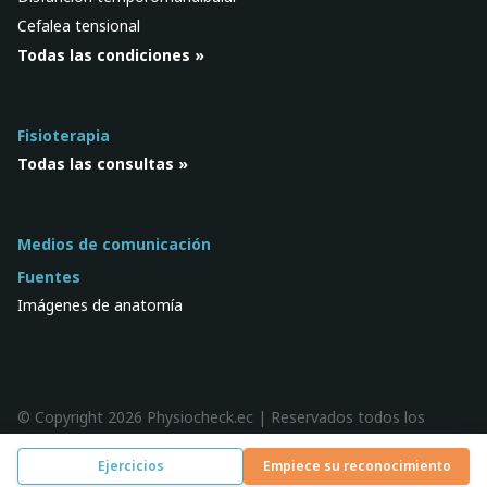
Cefalea tensional
Todas las condiciones »
Fisioterapia
Todas las consultas »
Medios de comunicación
Fuentes
Imágenes de anatomía
© Copyright 2026 Physiocheck.ec | Reservados todos los
derechos |
Privacidad
| Diseño:
SWiF
Ejercicios
Empiece su reconocimiento