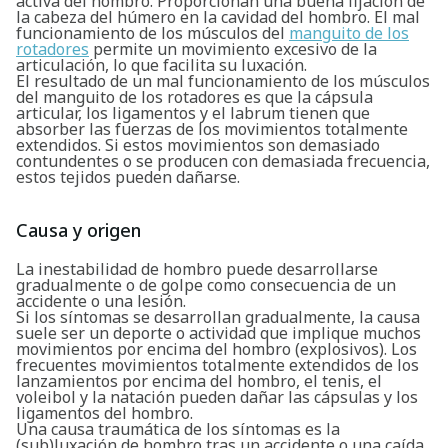
activa del hombro. Proporcionan una buena fijación de
la cabeza del húmero en la cavidad del hombro. El mal
funcionamiento de los músculos del
manguito de los
rotadores
permite un movimiento excesivo de la
articulación, lo que facilita su luxación.
El resultado de un mal funcionamiento de los músculos
del manguito de los rotadores es que la cápsula
articular, los ligamentos y el labrum tienen que
absorber las fuerzas de los movimientos totalmente
extendidos. Si estos movimientos son demasiado
contundentes o se producen con demasiada frecuencia,
estos tejidos pueden dañarse.
Causa y origen
La inestabilidad de hombro puede desarrollarse
gradualmente o de golpe como consecuencia de un
accidente o una lesión.
Si los síntomas se desarrollan gradualmente, la causa
suele ser un deporte o actividad que implique muchos
movimientos por encima del hombro (explosivos). Los
frecuentes movimientos totalmente extendidos de los
lanzamientos por encima del hombro, el tenis, el
voleibol y la natación pueden dañar las cápsulas y los
ligamentos del hombro.
Una causa traumática de los síntomas es la
(sub)luxación de hombro tras un accidente o una caída.