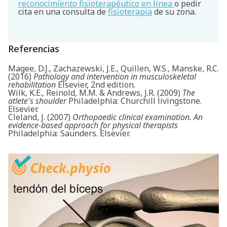
reconocimiento fisioterapéutico en línea
o pedir
cita en una consulta de
fisioterapia
de su zona.
Referencias
Magee, D.J., Zachazewski, J.E., Quillen, W.S., Manske, R.C.
(2016)
Pathology and intervention in musculoskeletal
rehabilitation
Elsevier, 2nd edition.
Wilk, K.E., Reinold, M.M. & Andrews, J.R. (2009)
The
atlete's shoulder
Philadelphia: Churchill livingstone.
Elsevier.
Cleland, J. (2007)
Orthopaedic clinical examination. An
evidence-based approach for physical therapists
Philadelphia: Saunders. Elsevier.