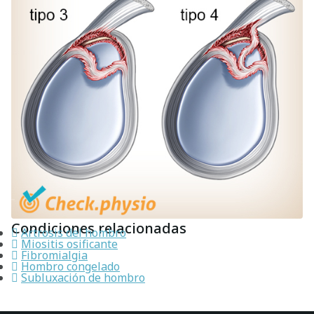
Condiciones relacionadas
Artrosis del hombro
Miositis osificante
Fibromialgia
Hombro congelado
Subluxación de hombro