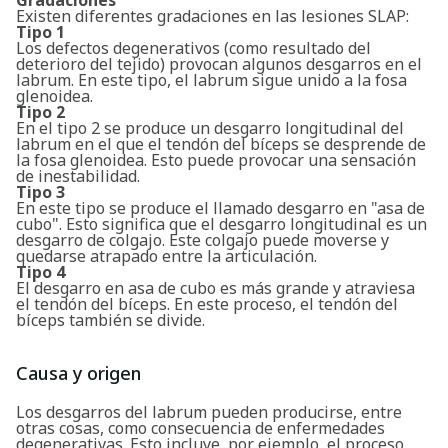
Gradaciones
Existen diferentes gradaciones en las lesiones SLAP:
Tipo 1
Los defectos degenerativos (como resultado del
deterioro del tejido) provocan algunos desgarros en el
labrum. En este tipo, el labrum sigue unido a la fosa
glenoidea.
Tipo 2
En el tipo 2 se produce un desgarro longitudinal del
labrum en el que el tendón del bíceps se desprende de
la fosa glenoidea. Esto puede provocar una sensación
de inestabilidad.
Tipo 3
En este tipo se produce el llamado desgarro en "asa de
cubo". Esto significa que el desgarro longitudinal es un
desgarro de colgajo. Este colgajo puede moverse y
quedarse atrapado entre la articulación.
Tipo 4
El desgarro en asa de cubo es más grande y atraviesa
el tendón del bíceps. En este proceso, el tendón del
bíceps también se divide.
Causa y origen
Los desgarros del labrum pueden producirse, entre
otras cosas, como consecuencia de enfermedades
degenerativas. Esto incluye, por ejemplo, el proceso