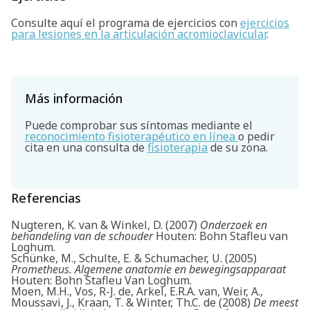
Consulte aquí el programa de ejercicios con
ejercicios
para lesiones en la articulación acromioclavicular
.
Más información
Puede comprobar sus síntomas mediante el
reconocimiento fisioterapéutico en línea
o pedir
cita en una consulta de
fisioterapia
de su zona.
Referencias
Nugteren, K. van & Winkel, D. (2007)
Onderzoek en
behandeling van de schouder
Houten: Bohn Stafleu van
Loghum.
Schünke, M., Schulte, E. & Schumacher, U. (2005)
Prometheus. Algemene anatomie en bewegingsapparaat
Houten: Bohn Stafleu Van Loghum.
Moen, M.H., Vos, R-J. de, Arkel, E.R.A. van, Weir, A.,
Moussavi, J., Kraan, T. & Winter, Th.C. de (2008)
De meest