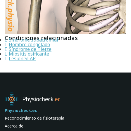
Condiciones relacionadas
Síndrome subacromial
Hombro congelado
Síndrome de Tietze
Miositis osificante
Lesión SLAP
Physiocheck.ec
Reconocimiento de fisioterapia
Acerca de