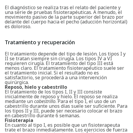
El diagnóstico se realiza tras el relato del paciente y
una serie de pruebas fisioterapéuticas. A menudo, el
movimiento pasivo de la parte superior del brazo por
delante del cuerpo hacia el pecho (aducción horizontal)
es doloroso.
Tratamiento y recuperación
El tratamiento depende del tipo de lesión. Los tipos I y
II se tratan siempre sin cirugía. Los tipos IV a VI
requieren cirugía. El tratamiento del tipo III está
menos claro. El tratamiento fisioterapéutico suele ser
el tratamiento inicial. Si el resultado no es
satisfactorio, se procederá a una intervención
quirúrgica.
Reposo, hielo y cabestrillo
El tratamiento de los tipos I, II y III consiste
inicialmente de reposo y hielo. El reposo se realiza
mediante un
cabestrillo
. Para el tipo I, el uso de un
cabestrillo durante unos días suele ser suficiente. Para
los tipos II y III, puede ser necesario colocar el brazo
en cabestrillo durante 6 semanas.
Fisioterapia
En cuanto al tipo I, es posible que un fisioterapeuta
trate el brazo inmediatamente. Los ejercicios de fuerza