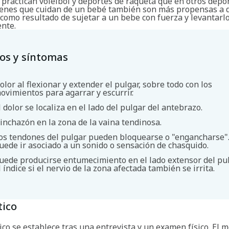
practican voleibol y deportes de raqueta que en otros depor
enes que cuidan de un bebé también son más propensas a d
 como resultado de sujetar a un bebe con fuerza y levantarl
nte.
os y síntomas
olor al flexionar y extender el pulgar, sobre todo con los
ovimientos para agarrar y escurrir.
l dolor se localiza en el lado del pulgar del antebrazo.
inchazón en la zona de la vaina tendinosa.
os tendones del pulgar pueden bloquearse o "engancharse".
uede ir asociado a un sonido o sensación de chasquido.
uede producirse entumecimiento en el lado extensor del pu
Buscar
l índice si el nervio de la zona afectada también se irrita.
tico
ico se establece tras una entrevista y un examen físico. El m