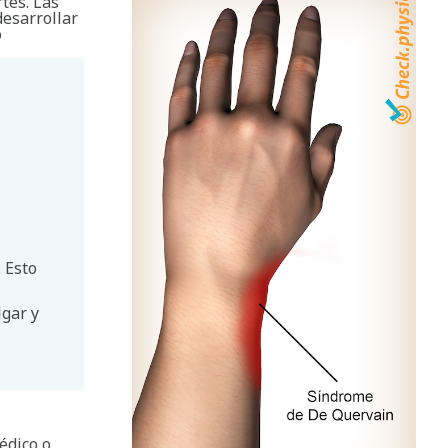
tes. Las
esarrollar
o
 Esto
lgar y
édico o