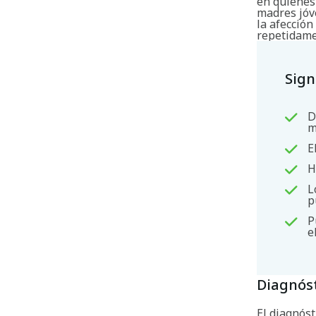
en quienes 
madres jóv
la afección
repetidame
Sign
D
m
E
H
L
p
P
e
Diagnós
El diagnóst