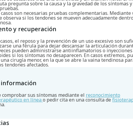
uta pregunta sobre la causa y la gravedad de los síntomas y
 pruebas.
 casos son necesarias pruebas complementarias. Mediante
se observa si los tendones se mueven adecuadamente dentro
inosa.
ento y recuperación
asos, el reposo y la prevención de un uso excesivo son sufi
zarse una férula para dejar descansar la articulación duran
 veces pueden administrarse antiinflamatorios o inyecciones
roides si los síntomas no desaparecen. En casos extremos, p
una cirugía menor, en la que se abre la vaina tendinosa pa
os tendones afectados.
 información
 comprobar sus síntomas mediante el
reconocimiento
terapéutico en línea
o pedir cita en una consulta de
fisiotera
na.
ias