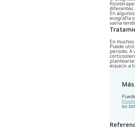
fisioterape
diferentes
En algunos
ecografía 
vaina tend
Tratami
En muchos c
Puede utili
periodo. A
corticoste
plantearse 
espacio a l
Más
Puede
fisio
su zo
Referenc