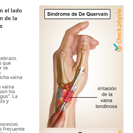
n el lado
n de la
s
tebrazo.
s que
r se
a
icha vaina
a vaina
son los
ngus". La
zo y
xcesivo.
s frecuente