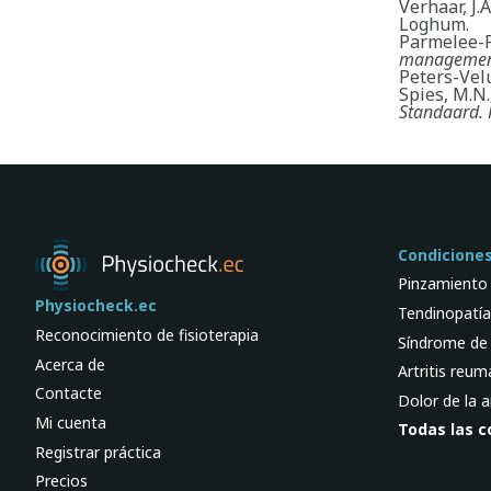
Verhaar, J.
Loghum.
Parmelee-Pe
manageme
Peters-Velu
Spies, M.N.,
Standaard. 
Condicione
Pinzamiento
Physiocheck.ec
Tendinopatía
Reconocimiento de fisioterapia
Síndrome de
Acerca de
Artritis reu
Contacte
Dolor de la a
Mi cuenta
Todas las c
Registrar práctica
Precios