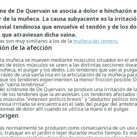
me de De Quervain se asocia a dolor e hinchazón e
r de la muñeca. La causa subyacente es la irritació
ovial tendinosa que envuelve el tendón y de los do
que atraviesan dicha vaina.
as son muy similares a los de la
muñeca del remero
.
ión de la afección
y la muñeca se mueven mediante músculos situados en el an
es de estos músculos se unen a las distintas secciones ósea
uñeca, el pulgar y los dedos. Los tendones que van al pulga
través de una vaina lisa en la articulación de la muñeca par
 que los tendones experimenten la menor fricción posible. D
a "vaina tendinosa".
del síndrome de De Quervain, se produce una irritación de l
 de los tendones que la atraviesan. Los tendones afectados 
s músculos "extensor pollicis brevis" y "abductor pollicis lo
nosa irritada se encuentra en el lado del pulgar del antebra
tomas de dolor allí cuando se utiliza la mano o el pulgar.
origen
as normalmente se producen como consecuencia de un uso e
, trabajar en el jardín o tejer durante mucho tiempo. Es má