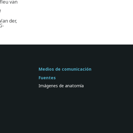
fleu van
d
Van der,
G-
Medios de comunicación
Fuentes
Imágenes de anatomía