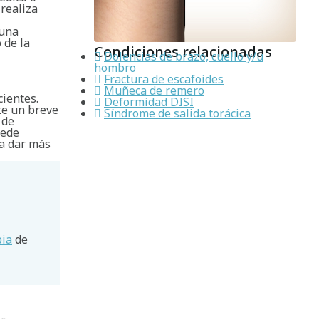
 realiza
 una
 de la
Condiciones relacionadas
Dolencias de brazo, cuello y/u
hombro
Fractura de escafoides
Muñeca de remero
cientes.
Deformidad DISI
te un breve
Síndrome de salida torácica
 de
uede
ra dar más
pia
de