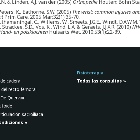
A.N. & Linden, A.J. van der (2005)
Orthopedie
Houten: Bohn Sta
ters, K., Eathorne, S.W. (2005)
The wrist: common injuries an
nt
Prim Care. 2005 Mar;32(1):35-70.
thamaningal, C., Willems, W., Smeets, J.G.E., Windt, D.A.W.M. 
 Strackee, S.D., Vos, K., Wind, L.A. & Geraets, J.J.X.R. (2010)
NH
Hand- en polsklachten
Huisarts Wet. 2010:53(1):22-39.
s
Fisioterapia
 de cadera
Todas las consultas »
 del recto femoral
 De Quervain
matoide
rticulación sacroilíaca
ondiciones »