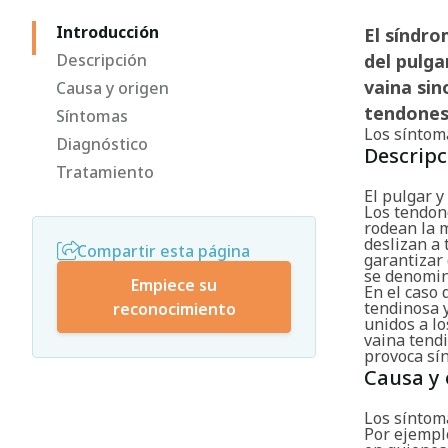
Introducción
El síndro
Descripción
del pulga
vaina sin
Causa y origen
tendones 
Síntomas
Los síntom
Diagnóstico
Descripc
Tratamiento
El pulgar 
Los tendon
rodean la m
deslizan a 
Compartir esta página
garantizar
se denomin
Empiece su
En el caso 
tendinosa y
reconocimiento
unidos a lo
vaina tendi
provoca sín
Causa y 
Los síntom
Por ejemplo