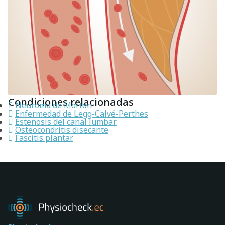
Condiciones relacionadas
Neuroma de Morton
Enfermedad de Legg-Calvé-Perthes
Estenosis del canal lumbar
Osteocondritis disecante
Fascitis plantar