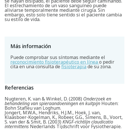
se hayan disipado, el paciente debe seguir caminando.
El estrechamiento de un vaso sanguíneo puede
aliviarse temporalmente mediante cirugía. Sin
embargo, esto solo tiene sentido si el paciente cambia
su estilo de vida.
Más información
Puede comprobar sus síntomas mediante el
reconocimiento fisioterapéutico en línea
o pedir
cita en una consulta de
fisioterapia
de su zona.
Referencias
Nugteren, K. van & Winkel, D. (2008)
Onderzoek en
behandeling van spieraandoeningen en kuitpijn
Houten:
Bohn Stafleu van Loghum.
Jongert, M.W.A., Hendriks, H.J.M., Hoek, J. van,
Klaasboer-Kogelman, K., Robeer, G.G., Simens, B., Voort,
S. van der & Smit, B. (2003)
KNGF-richtlijn claudicatio
intermittens
Nederlands Tijdschrift voor Fysiotherapie.