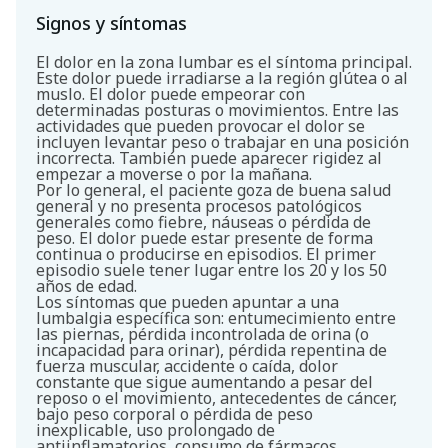
Signos y síntomas
El dolor en la zona lumbar es el síntoma principal.
Este dolor puede irradiarse a la región glútea o al
muslo. El dolor puede empeorar con
determinadas posturas o movimientos. Entre las
actividades que pueden provocar el dolor se
incluyen levantar peso o trabajar en una posición
incorrecta. También puede aparecer rigidez al
empezar a moverse o por la mañana.
Por lo general, el paciente goza de buena salud
general y no presenta procesos patológicos
generales como fiebre, náuseas o pérdida de
peso. El dolor puede estar presente de forma
continua o producirse en episodios. El primer
episodio suele tener lugar entre los 20 y los 50
años de edad.
Los síntomas que pueden apuntar a una
lumbalgia específica son: entumecimiento entre
las piernas, pérdida incontrolada de orina (o
incapacidad para orinar), pérdida repentina de
fuerza muscular, accidente o caída, dolor
constante que sigue aumentando a pesar del
reposo o el movimiento, antecedentes de cáncer,
bajo peso corporal o pérdida de peso
inexplicable, uso prolongado de
antiinflamatorios, consumo de fármacos,