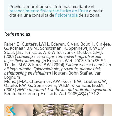
Puede comprobar sus síntomas mediante el
reconocimiento fisioterapéutico en línea
o pedir
cita en una consulta de
fisioterapia
de su zona.
Referencias
Faber, E., Custers, J.W.H., Ederen, C. van, Bout, J., Cin-jee,
G., Kolnaar, B.G.M., Schotsman, R., Spinnewijn, W.E.M.,
Staal, J.B., Ten Cate, A. & Wildervanck-Dekker, C.M.J.
(2008)
Landelijke eerstelijns samenwerkings afspraak
aspecifieke lagerugpijn
Huisarts Wet. 2008;51(9):S5-S9.
Tulder, M.W. & Koes, B.W. (2004)
Evidence-based handelen
bij lage rugpijn. Epidemiologie, preventie, diagnostiek,
behandeling en richtlijnen
Houten: Bohn Stafleu van
Loghum.
Mens, J.M.A., Chavannes, A.W., Koes, B.W., Lubbers, W.J.,
Ostelo, R.W.J.G., Spinnewijn, W.E.M. & Kolnaar, B.G.M.
(2005)
NHG-standaard. Lumbosacraal radiculair syndroom
Eerste herziening. Huisarts Wet. 2005;48(4):171-8.