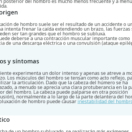
n posterior del hombro es mucho menos frecuente y a men
ida.
origen
ción de hombro suele ser el resultado de un accidente o un
 intenta frenar la caída extendiendo un brazo, las fuerzas 
den ser tan grandes que el hombro se subluxa.
ede deberse a una contracción muscular importante como
a de una descarga eléctrica o una convulsión (ataque epilép
os y síntomas
ciente experimenta un dolor intenso y apenas se atreve a m
azo. Los músculos del hombro se tensan como acto reflejo, p
Buscar
ilizar la articulación. Dado que la cabeza del húmero se ha
azado, a menudo se aprecia una clara protuberancia en la p
ior del hombro. La cabeza puede palparse en otra posición
rusión), normalmente a lo largo de la parte delantera del h
bluxación de hombro puede causar
inestabilidad del hombr
tico
echa de un hombro subluxado, se realizarán más exámenes