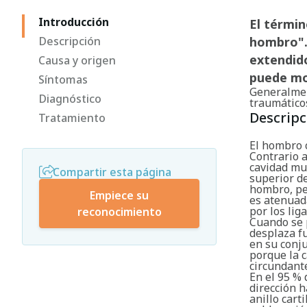
Introducción
El térmi
Descripción
hombro". 
extendid
Causa y origen
puede mo
Síntomas
Generalmen
Diagnóstico
traumáticos
Descripc
Tratamiento
El hombro c
Contrario a
cavidad mu
Compartir esta página
superior d
hombro, per
Empiece su
es atenuad
por los lig
reconocimiento
Cuando se 
desplaza fu
en su conj
porque la 
circundant
En el 95 % 
dirección h
anillo cart