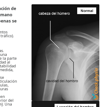
ación de
a mano
penas se
entos
ráfico).
as.
 una
e la parte
dad al
tabilidad
 medida,
 se
ticulación
ulas,
turas
 en
rior del
m). Una