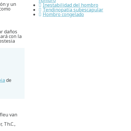
hombro
ión y un
Inestabilidad del hombro
 como
Tendinopatía subescapular
Hombro congelado
ar daños
ará con la
estesia
pia
de
fleu van
, Th.C.,