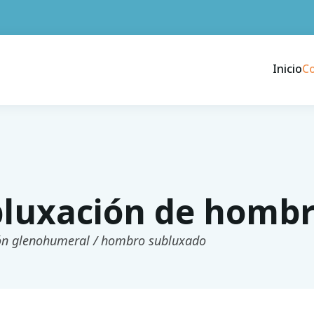
Inicio
C
luxación de homb
ón glenohumeral / hombro subluxado