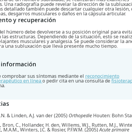
s. Una radiografía puede revelar la dirección de la subluxac
 detallado también puede descartar cualquier otra lesión,
as, desgarros musculares o daños en la cápsula articular.
ento y recuperación
del húmero debe devolverse a su posición original para evit
las estructuras. Dependiendo de la situación, esto se realiz
elajantes musculares y analgesia. Se puede considerar la an
ra una subluxación que lleva presente mucho tiempo.
 información
 comprobar sus síntomas mediante el
reconocimiento
terapéutico en línea
o pedir cita en una consulta de
fisiotera
na.
ias
A.N. & Linden, A.J. van der (2005)
Orthopedie
Houten: Bohn Sta
e, Bron, C., Hollander, H. den, Willems, W.J., Rutten, M.J., Winter
 M.A.M., Winters, J.C. & Rosier, P.F.W.M. (2005)
Acute primaire