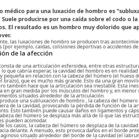
no médico para una luxación de hombro es "sublux
Suele producirse por una caída sobre el codo o l
os. El resultado es un hombro muy dolorido que a
ver.
te, las luxaciones de hombro se producen tras acontecimi
 (por ejemplo, caídas, colisiones deportivas o accidentes de t
ión de la afección
onsta de una articulación esferoidea, entre otras estructur
 lo que cabría esperar, la cavidad del hombro es en realidad
y pequeña en relación con la cabeza del húmero (el hueso d
el brazo), que es mucho más grande. Esto da una gran movili
o también hace que la articulación sea inestable. Esta ines
a en gran medida por los músculos del hombro y, en menor
amentos situados alrededor de la articulación.
produce una subluxación de hombro , la cabeza del húmero
era de la cavidad, provocando la pérdida de función de la ar
unto. Esto también puede causar daños en ligamentos y cáps
cabeza del húmero se desplaza más allá de lo que las estruc
es pueden acomodar.
de los casos, la cabeza del húmero se desplaza de la cavidad
acia delante. A menudo, esto provoca daños en el borde ante
ilaginoso situado alrededor del borde de la cavidad (el labru