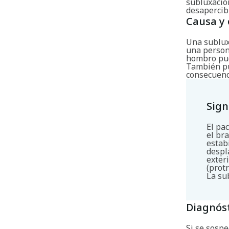
subluxació
desapercib
Causa y 
Una subluxa
una persona
hombro pue
También pu
consecuenci
Sign
El pa
el br
estab
despl
exter
(prot
La su
Diagnós
Si se sosp