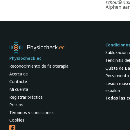
schouderluxa
Alphen aan
Condicione
Subluxación
Physiocheck.ec
Tendinitis de
Reconocimiento de fisioterapia
Quiste de Ba
Acerca de
Pinzamiento p
Contacte
Lesión muscul
Mi cuenta
espalda
Registrar práctica
Todas las c
Precios
Términos y condiciones
Cookies