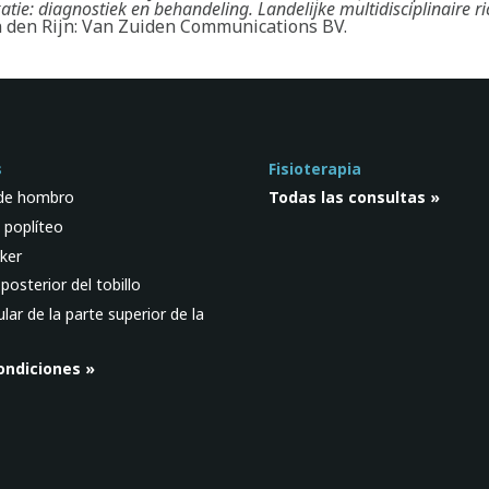
tie: diagnostiek en behandeling. Landelijke multidisciplinaire ric
 den Rijn: Van Zuiden Communications BV.
s
Fisioterapia
 de hombro
Todas las consultas »
l poplíteo
ker
osterior del tobillo
ar de la parte superior de la
ondiciones »