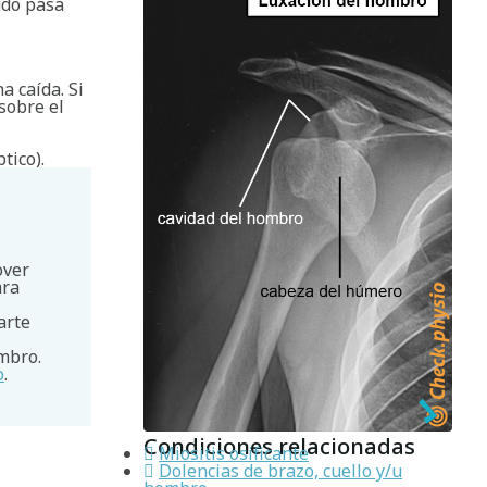
udo pasa
a caída. Si
sobre el
tico).
over
ara
arte
ombro.
o
.
Condiciones relacionadas
Miositis osificante
Dolencias de brazo, cuello y/u