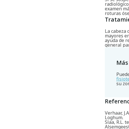
radiológico
examen más
roturas óse
Tratami
La cabeza 
mayores en 
ayuda de r
general pa
Más
Puede
fisio
su zo
Referenc
Verhaar, J.
Loghum.
Slaa, R.L. t
Alsemgeest,