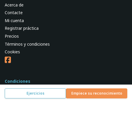
Acerca de
Contacte
Mi cuenta
Registrar práctica
Precios
Términos y condiciones
Cookies
Condiciones
Lesión del ligamento cruzado posterior
Ejercicios
Empiece su reconocimiento
Síndrome patelofemoral
Pinzamiento anterior del tobillo
Lesión de tríceps
Subluxación de hombro
Todas las condiciones »