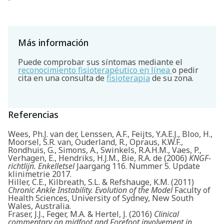
Más información
Puede comprobar sus síntomas mediante el
reconocimiento fisioterapéutico en línea
o pedir
cita en una consulta de
fisioterapia
de su zona.
Referencias
Wees, Ph.J. van der, Lenssen, A.F., Feijts, Y.A.E.J., Bloo, H.,
Moorsel, S.R. van, Ouderland, R., Opraus, K.W.F.,
Rondhuis, G., Simons, A., Swinkels, R.A.H.M., Vaes, P.,
Verhagen, E., Hendriks, H.J.M., Bie, R.A. de (2006)
KNGF-
richtlijn. Enkelletsel
Jaargang 116. Nummer 5. Update
klinimetrie 2017.
Hiller, C.E., Kilbreath, S.L. & Refshauge, K.M. (2011)
Chronic Ankle Instability. Evolution of the Model
Faculty of
Health Sciences, University of Sydney, New South
Wales, Australia.
Fraser, J.J., Feger, M.A. & Hertel, J. (2016)
Clinical
commentary on midfoot and Forefoot involvement in