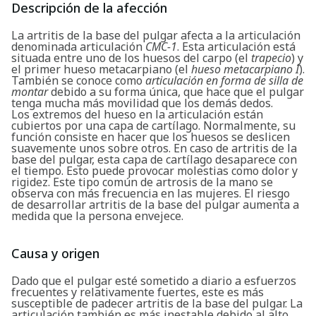
Descripción de la afección
La artritis de la base del pulgar afecta a la articulación
denominada articulación
CMC-1
. Esta articulación está
situada entre uno de los huesos del carpo (el
trapecio
) y
el primer hueso metacarpiano (el
hueso metacarpiano I
).
También se conoce como
articulación en forma de silla de
montar
debido a su forma única, que hace que el pulgar
tenga mucha más movilidad que los demás dedos.
Los extremos del hueso en la articulación están
cubiertos por una capa de cartílago. Normalmente, su
función consiste en hacer que los huesos se deslicen
suavemente unos sobre otros. En caso de artritis de la
base del pulgar, esta capa de cartílago desaparece con
el tiempo. Esto puede provocar molestias como dolor y
rigidez. Este tipo común de artrosis de la mano se
observa con más frecuencia en las mujeres. El riesgo
de desarrollar artritis de la base del pulgar aumenta a
medida que la persona envejece.
Causa y origen
Dado que el pulgar esté sometido a diario a esfuerzos
frecuentes y relativamente fuertes, este es más
susceptible de padecer artritis de la base del pulgar. La
articulación también es más inestable debido al alto