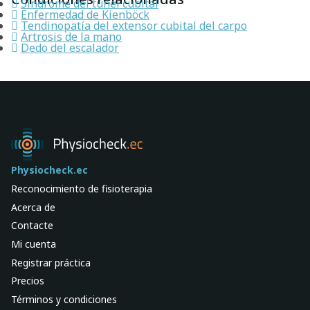
Síndrome del túnel cubital
Enfermedad de Kienböck
Tendinopatía del extensor cubital del carpo
Artrosis de la mano
Dedo del escalador
Physiocheck.ec
Reconocimiento de fisioterapia
Acerca de
Contacte
Mi cuenta
Registrar práctica
Precios
Términos y condiciones