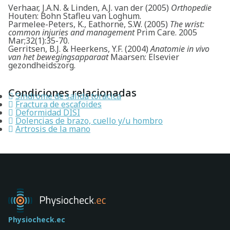
Verhaar, J.A.N. & Linden, A.J. van der (2005)
Orthopedie
Houten: Bohn Stafleu van Loghum.
Parmelee-Peters, K., Eathorne, S.W. (2005)
The wrist:
common injuries and management
Prim Care. 2005
Mar;32(1):35-70.
Gerritsen, B.J. & Heerkens, Y.F. (2004)
Anatomie in vivo
van het bewegingsapparaat
Maarsen: Elsevier
gezondheidszorg.
Condiciones relacionadas
Síndrome de salida torácica
Fractura de escafoides
Deformidad DISI
Dolencias de brazo, cuello y/u hombro
Artrosis de la mano
Physiocheck.ec