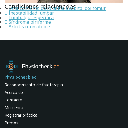
Condiciones relacionadas
Deslizamiento de la epífisis capital del fémur
Inestabilidad lumbar
Lumbalgia específica
Síndrome piriforme
Artritis reumatoide
Physiocheck.ec
Reconocimiento de fisioterapia
Acerca de
Contacte
Mi cuenta
Registrar práctica
Precios