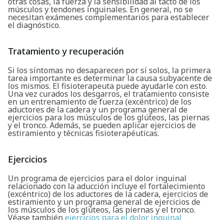
otras cosas, la fuerza y la sensibilidad al tacto de los
Buscar
músculos y tendones inguinales. En general, no se
necesitan exámenes complementarios para establecer
el diagnóstico.
Tratamiento y recuperación
Si los síntomas no desaparecen por sí solos, la primera
tarea importante es determinar la causa subyacente de
los mismos. El fisioterapeuta puede ayudarle con esto.
Una vez curados los desgarros, el tratamiento consiste
en un entrenamiento de fuerza (excéntrico) de los
aductores de la cadera y un programa general de
ejercicios para los músculos de los glúteos, las piernas
y el tronco. Además, se pueden aplicar ejercicios de
estiramiento y técnicas fisioterapéuticas.
Ejercicios
Un programa de ejercicios para el dolor inguinal
relacionado con la aducción incluye el fortalecimiento
(excéntrico) de los aductores de la cadera, ejercicios de
estiramiento y un programa general de ejercicios de
los músculos de los glúteos, las piernas y el tronco.
Véase también
ejercicios para el dolor inguinal