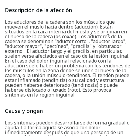
Descripción de la afección
Los aductores de la cadera son los músculos que
mueven el muslo hacia dentro (aducción). Están
situados en la cara interna del muslo y se originan en
el hueso de la cadera (os coxae). Los aductores de la
cadera se denominan "aductor corto", "aductor largo",
"aductor mayor", "pectíneo", "gracilis" y "obturador
externo". El aductor largo y el gracilis, en particular,
suelen verse afectados en el caso de la lesión inguinal.
En el caso del dolor inguinal relacionado con la
aducción suele haber un problema con los tendones de
los músculos en la zona donde se unen al hueso de la
cadera, o la unión músculo-tendinosa. El tendón puede
estar inflamado (tendinitis) o su calidad y estructura
pueden haberse deteriorado (tendinosis) o puede
haberse dislocado o luxado (roto). Esto provoca
síntomas en la región inguinal.
Causa y origen
Los síntomas pueden desarrollarse de forma gradual o
aguda. La forma aguda se asocia con dolor
inmediatamente después de que una persona dé un