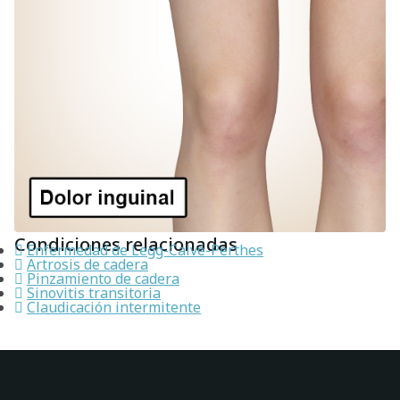
Condiciones relacionadas
Enfermedad de Legg-Calvé-Perthes
Artrosis de cadera
Pinzamiento de cadera
Sinovitis transitoria
Claudicación intermitente