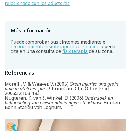
relacionado con los aductores
.
Más información
Puede comprobar sus síntomas mediante el
reconocimiento fisioterapéutico en línea
o pedir
cita en una consulta de
fisioterapia
de su zona.
Referencias
Morelli, V. & Weaver, V. (2005)
Groin injuries and groin
pain in athletes: part 1
Prim Care Clin Office Pract.
2005;32:163-183.
Nugteren, K. van & Winkel, D. (2006)
Onderzoek en
behandeling van peesaandoeningen - tendinose
Houten:
Bohn Stafleu van Loghum.