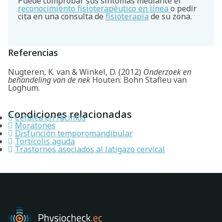
Puede comprobar sus síntomas mediante el
reconocimiento fisioterapéutico en línea
o pedir
cita en una consulta de
fisioterapia
de su zona.
Referencias
Nugteren, K. van & Winkel, D. (2012)
Onderzoek en
behandeling van de nek
Houten: Bohn Stafleu van
Loghum.
Condiciones relacionadas
Cefalea en racimos
Moratones
Disfunción temporomandibular
Tortícolis aguda
Trastornos asociados al latigazo cervical