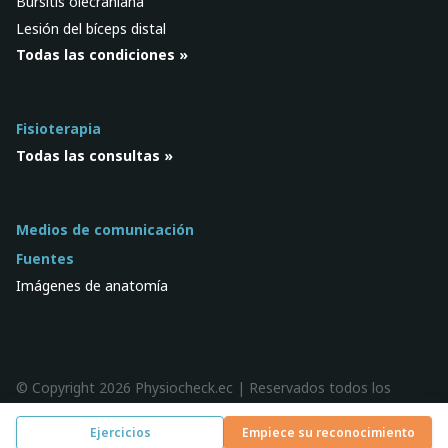
Bursitis olecraniana
Lesión del bíceps distal
Todas las condiciones »
Fisioterapia
Todas las consultas »
Medios de comunicación
Fuentes
Imágenes de anatomía
© Copyright 2026 Physiocheck.ec | Reservados todos los
derechos |
Privacidad
| Diseño:
SWiF
Ejercicios
Empiece su reconocimiento