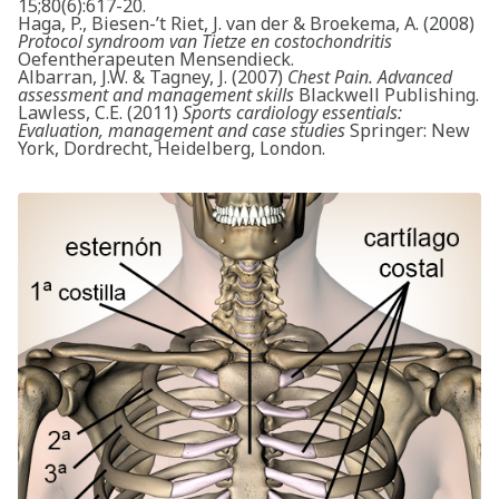
15;80(6):617-20.
Haga, P., Biesen-’t Riet, J. van der & Broekema, A. (2008)
Protocol syndroom van Tietze en costochondritis
Oefentherapeuten Mensendieck.
Albarran, J.W. & Tagney, J. (2007)
Chest Pain. Advanced
assessment and management skills
Blackwell Publishing.
Lawless, C.E. (2011)
Sports cardiology essentials:
Evaluation, management and case studies
Springer: New
York, Dordrecht, Heidelberg, London.