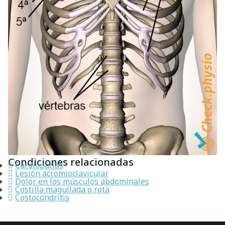
Condiciones relacionadas
Cardiopatías
Lesión acromioclavicular
Dolor en los músculos abdominales
Costilla magullada o rota
Costocondritis