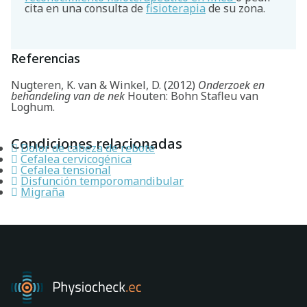
cita en una consulta de
fisioterapia
de su zona.
Referencias
Nugteren, K. van & Winkel, D. (2012)
Onderzoek en
behandeling van de nek
Houten: Bohn Stafleu van
Loghum.
Condiciones relacionadas
Dolor de cabeza de rebote
Cefalea cervicogénica
Cefalea tensional
Disfunción temporomandibular
Migraña