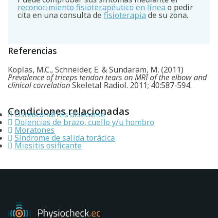
reconocimiento fisioterapéutico en línea
o pedir
cita en una consulta de
fisioterapia
de su zona.
Referencias
Koplas, M.C., Schneider, E. & Sundaram, M. (2011)
Prevalence of triceps tendon tears on MRI of the elbow and
clinical correlation
Skeletal Radiol. 2011; 40:587-594.
Condiciones relacionadas
Osteocondritis disecante
Dolencias de brazo, cuello y/u hombro
Moratones
Síndrome de salida torácica
Miositis osificante