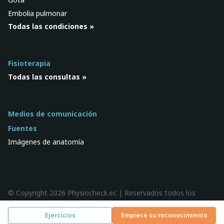
Embolia pulmonar
Todas las condiciones »
Fisioterapia
Todas las consultas »
Medios de comunicación
Fuentes
Imágenes de anatomía
© Copyright 2026 Physiocheck.ec | Reservados todos los
derechos |
Privacidad
| Diseño:
SWiF
Ejercicios
Empiece su reconocimiento