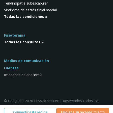
Tendinopatía subescapular
Síndrome de estrés tibial medial
Todas las condiciones »
Fisioterapia
Todas las consultas »
Medios de comunicación
Fuentes
Imágenes de anatomía
© Copyright 2026 Physiocheck.ec | Reservados todos los
derechos |
Privacidad
| Diseño:
SWiF
Compartir esta página
Empiece su reconocimiento