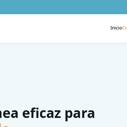
Inicio
C
nea eficaz para